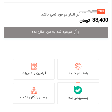
قیمت
قیمت
48,000
20%
تومان
در انبار موجود نمی باشد
فعلی:
اصلی:
38,400
تومان
38,400 تومان.
48,000 تومان
بود.
موجود شد به من اطلاع بده
قوانین و مقررات
راهنمای خرید
ارسال رایگان کتاب
پشتیبانی بله