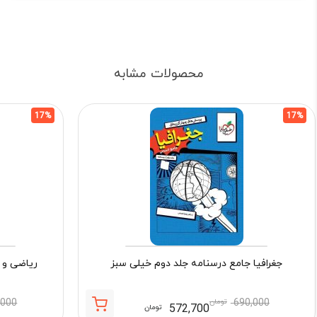
محصولات مشابه
17%
17%
جغرافیا جامع درسنامه جلد دوم خیلی سبز
ریاضی و آ
690,000
تومان
,000
572,700
تومان