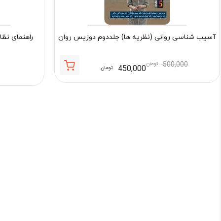
آسیب شناسی روانی (نظریه ها) جلددوم دوزیس روان
راهنمای نظا
500,000
تومان
450,000
تومان
قیمت
قیمت
فعلی:
اصلی:
450,000 تومان.
500,000 تومان
بود.