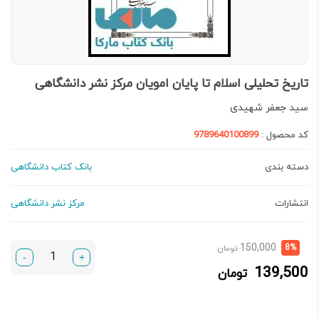
تاریخ تحلیلی اسلام تا پایان امویان مرکز نشر دانشگاهی
سید جعفر شهیدی
کد محصول :
9789640100899
دسته بندی
بانک کتاب دانشگاهی
انتشارات
مرکز نشر دانشگاهی
قیمت
قیمت
150,000
8%
تومان
-
+
فعلی:
اصلی:
139,500
تومان
139,500 تومان.
150,000 تومان
بود.