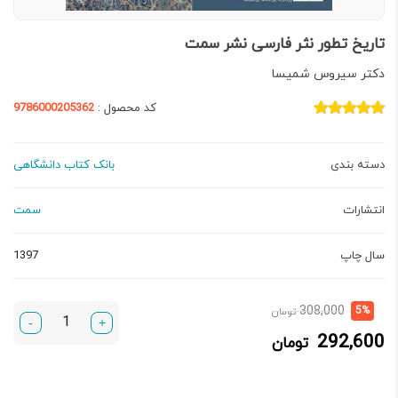
تاریخ تطور نثر فارسی نشر سمت
دکتر سیروس شمیسا
کد محصول :
9786000205362
دسته بندی
بانک کتاب دانشگاهی
انتشارات
سمت
سال چاپ
1397
قیمت
قیمت
308,000
5%
تومان
-
+
فعلی:
اصلی:
292,600
تومان
292,600 تومان.
308,000 تومان
بود.