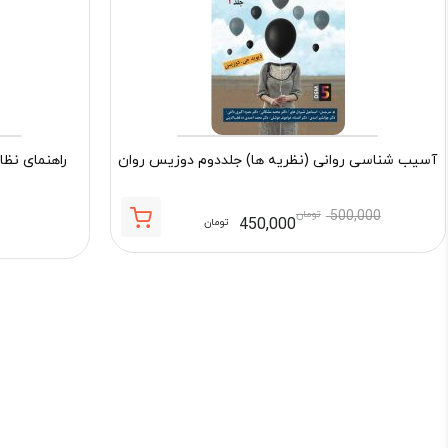
آسیب شناسی روانی (نظریه ها) جلددوم دوزیس روان
راهنمای نظا
500,000
تومان
450,000
تومان
قیمت
قیمت
فعلی:
اصلی:
450,000 تومان.
500,000 تومان
بود.