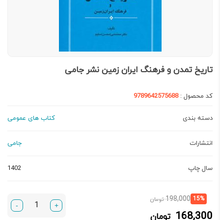
تاریخ تمدن و فرهنگ ایران زمین نشر جامی
کد محصول :
9789642575688
دسته بندی
کتاب های عمومی
انتشارات
جامی
سال چاپ
1402
قیمت
قیمت
198,000
15%
تومان
-
+
فعلی:
اصلی:
168,300
تومان
168,300 تومان.
198,000 تومان