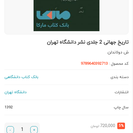
تاریخ جهانی 2 جلدی نشر دانشگاه تهران
ش دولاندلن
کد محصول :
9789640392713
دسته بندی
بانک کتاب دانشگاهی
انتشارات
دانشگاه تهران
سال چاپ
1392
قیمت
قیمت
720,000
5%
تومان
-
+
فعلی:
اصلی: