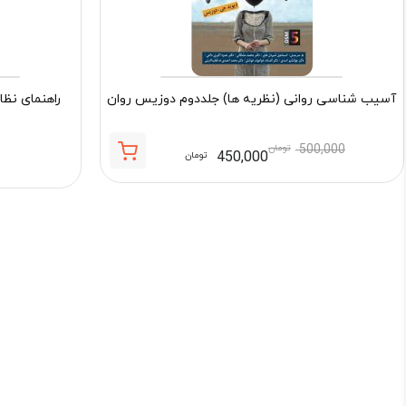
آسیب شناسی روانی (نظریه ها) جلددوم دوزیس روان
راهنمای نظا
500,000
تومان
450,000
تومان
قیمت
قیمت
فعلی:
اصلی:
450,000 تومان.
500,000 تومان
بود.