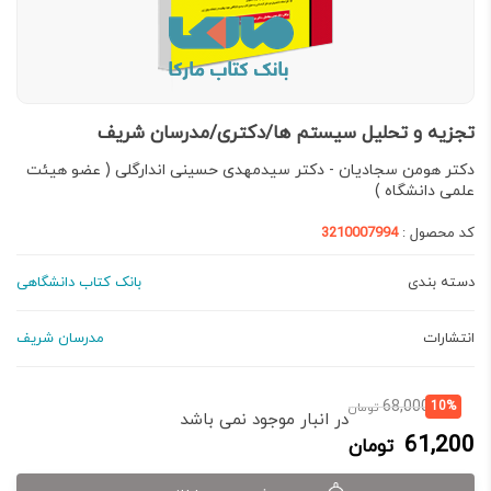
تجزیه و تحلیل سیستم ها/دکتری/مدرسان شریف
دکتر هومن سجادیان - دکتر سیدمهدی حسینی اندارگلی ( عضو هیئت
علمی دانشگاه )
کد محصول :
3210007994
دسته بندی
بانک کتاب دانشگاهی
انتشارات
مدرسان شریف
قیمت
قیمت
68,000
10%
تومان
در انبار موجود نمی باشد
فعلی:
اصلی:
61,200
تومان
61,200 تومان.
68,000 تومان
بود.