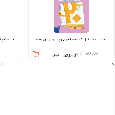
بیست پک فیزیک دهم تجربی پرسوال مهروماه
بیست پک 
690,000
تومان
552,000
تومان
قیمت
قیمت
فعلی:
اصلی:
552,000 تومان.
690,000 تومان
بود.