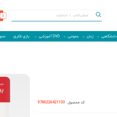
0
دانشگاهی
زبان
عمومی
DVD آموزشی
بازی فکری
نحوه
کد محصول :
9786226421133