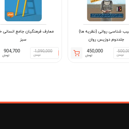
ب شناسی روانی (نظریه ها)
معارف فرهنگیان جامع انسانی خ
جلددوم دوزیس روان
سبز
904,700
450,000
1,090,000
500,0
قیمت
قیمت
تومان
تومان
تومان
تومان
فعلی:
اصلی:
مان
450,000 تومان.
500,000 تومان
بود.