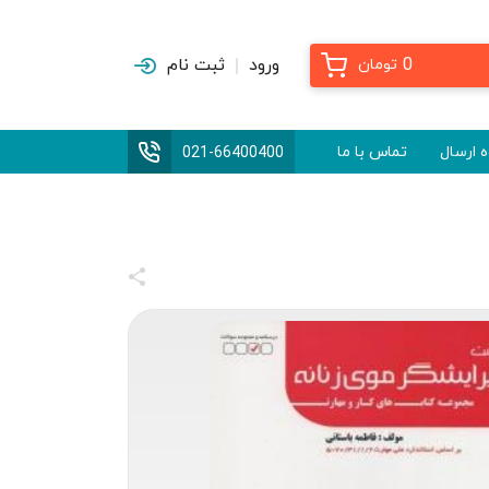
0
ورود
ثبت نام
تومان
 ارسال
تماس با ما
021-66400400