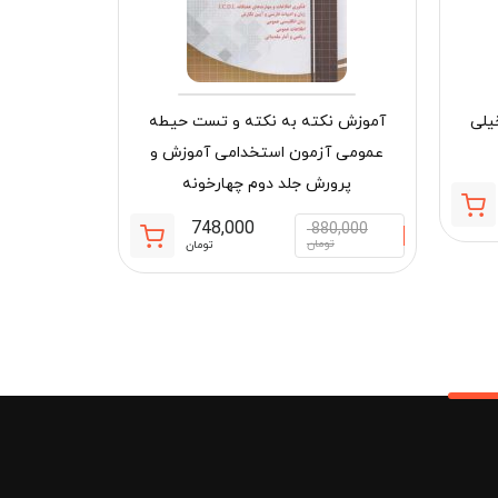
یلی
آموزش نکته به نکته و تست حیطه
عمومی آزمون استخدامی آموزش و
دنیای پپا 53 (لاک پشت وروجک) افق
پرورش جلد دوم چهارخونه
قیمت
قیمت
748,000
880,000
50,000
فعلی:
اصلی:
قیمت
قیمت
تومان
تومان
توم
904,700 تومان.
1,090,000 تومان
فعلی:
اصلی:
بود.
748,000 تومان.
880,000 تومان
بود.