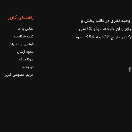
راهنمای کاربر
ا با مدیریت آقای وحید نظری در قالب پخش و
توزیع کتب درسی و کمک آموزشی، کتب دانشگاهی، کتابهای زبان خارجه، انواع CD سی
تماس با ما
ثبت شکایات
دی و DVD دی وی دی شروع کرد.فروشگاه آنلاین کتاب مارکا در تاریخ 18 مرداد 94 کار خود
قوانین و مقررات
نحوه ارسال
مارکا بلاگ
درباره ما
حریم خصوصی کاربر