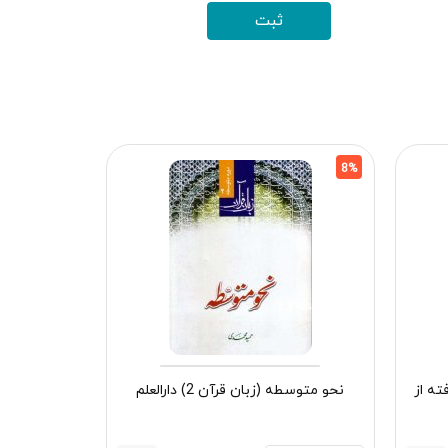
5%
8%
ته از
نحو متوسطه (زبان قرآن 2) دارالعلم