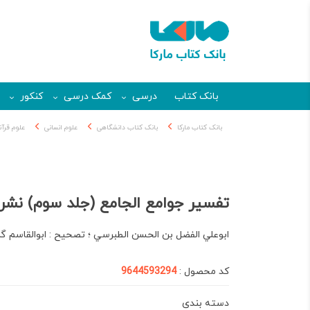
بانک کتاب
درسی
کمک درسی
کنکور
بانک کتاب مارکا
بانک کتاب دانشگاهی
علوم انسانی
علوم قرآ
تفسیر جوامع الجامع (جلد سوم) نش
ابوعلي الفضل بن الحسن الطبرسي ؛ تصحيح : ابوالقاسم گ
کد محصول :
9644593294
دسته بندی