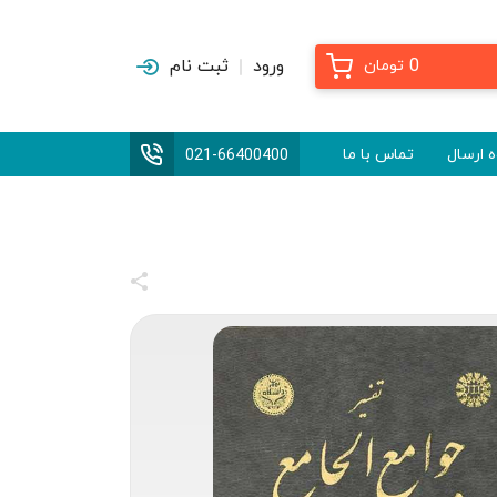
0
ورود
ثبت نام
تومان
 ارسال
تماس با ما
021-66400400