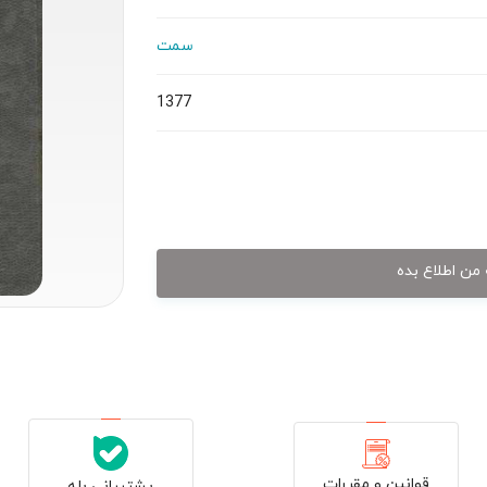
سمت
1377
من اطلاع بده
قوانین و مقررات
پشتیبانی بله