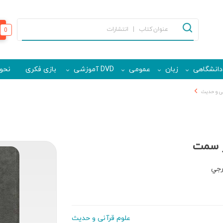
0
دانشگاهی
زبان
عمومی
DVD آموزشی
بازی فکری
نحوه
نی و حدیث
ر سمت
رجي
علوم قرآنی و حدیث