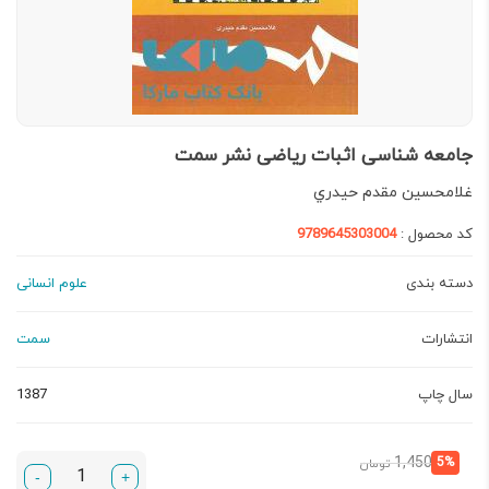
جامعه‌ شناسی اثبات ریاضی نشر سمت
غلامحسين مقدم حيدري
کد محصول :
9789645303004
دسته بندی
علوم انسانی
انتشارات
سمت
سال چاپ
1387
قیمت
قیمت
1,450
5%
تومان
-
+
فعلی:
اصلی: