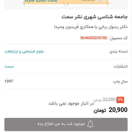
جامعه شناسی شهری نشر سمت
دكتر رسول رباني با همكاري فريدون وحيدا
کد محصول :
9646000205782
دسته بندی
علوم اجتماعی و ارتباطات
انتشارات
سمت
سال چاپ
1397
قیمت
قیمت
22,000
5%
تومان
در انبار موجود نمی باشد
فعلی:
اصلی:
20,900
تومان
20,900 تومان.
22,000 تومان
بود.
موجود شد به من اطلاع بده