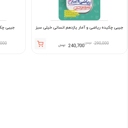
جیبی چکیده ریاضی و آمار یازدهم انسانی خیلی سبز
جیبی چکی
290,000
تومان
,000
240,700
تومان
قیمت
قیمت
فعلی:
اصلی:
240,700 تومان.
290,000 تومان
بود.