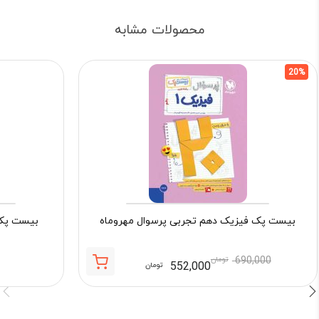
محصولات مشابه
20%
بیست پک فیزیک دهم تجربی پرسوال مهروماه
بیست پک 
690,000
تومان
552,000
تومان
قیمت
قیمت
فعلی:
اصلی:
552,000 تومان.
690,000 تومان