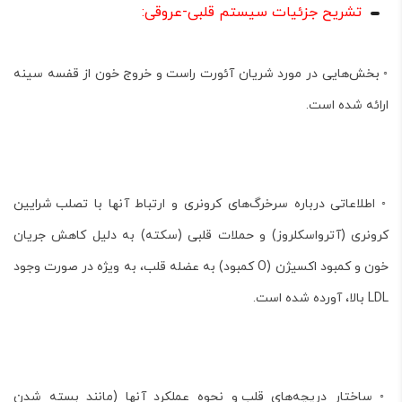
تشریح جزئیات سیستم قلبی-عروقی
:
◦ بخش‌هایی در مورد
شریان آئورت راست
و
خروج خون از قفسه سینه
ارائه شده است.
◦ اطلاعاتی درباره
سرخرگ‌های کرونری
و ارتباط آنها با
تصلب شرایین
کرونری
(آترواسکلروز) و
حملات قلبی
(سکته) به دلیل
کاهش جریان
خون و کمبود اکسیژن
(O کمبود) به عضله قلب، به ویژه در صورت وجود
LDL بالا، آورده شده است.
◦ ساختار
دریچه‌های قلب
و نحوه عملکرد آنها (مانند بسته شدن