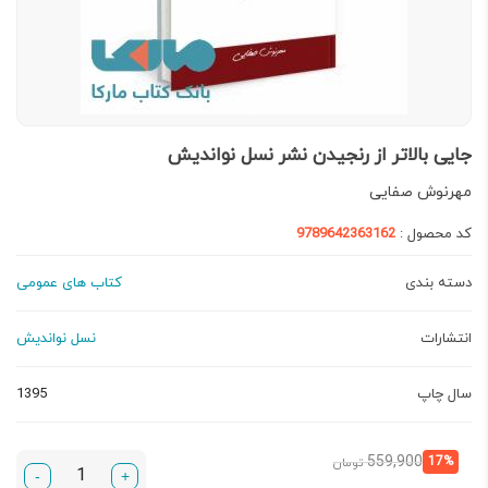
جایی بالاتر از رنجیدن نشر نسل نواندیش
مهرنوش صفایی
کد محصول :
9789642363162
دسته بندی
کتاب های عمومی
انتشارات
نسل نواندیش
سال چاپ
1395
قیمت
قیمت
559,900
17%
تومان
-
+
فعلی:
اصلی: