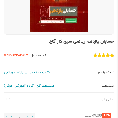
حسابان یازدهم ریاضی سری کار گاج
کد محصول :
9786003596252
دسته بندی
کتاب کمک درسی یازدهم ریاضی
انتشارات
انتشارات گاج (گروه آموزشی جوکار)
سال چاپ
1399
قیمت
قیمت
49,000
17%
تومان