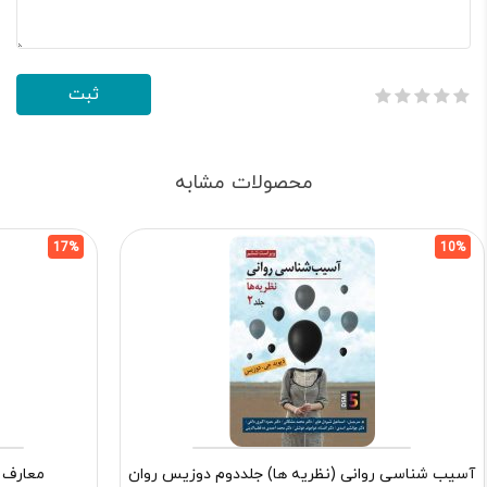
محصولات مشابه
17%
10%
آسیب شناسی روانی (نظریه ها) جلددوم دوزیس روان
معارف 