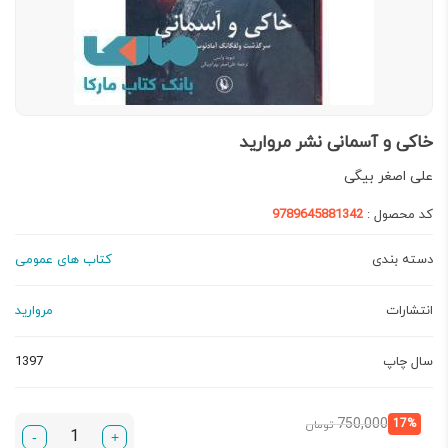
خاکی و آسمانی نشر مروارید
علی اصغر بیگی
کد محصول :
9789645881342
دسته بندی
کتاب های عمومی
انتشارات
مروارید
سال چاپ
1397
قیمت
قیمت
750,000
17%
تومان
-
+
فعلی:
اصلی: