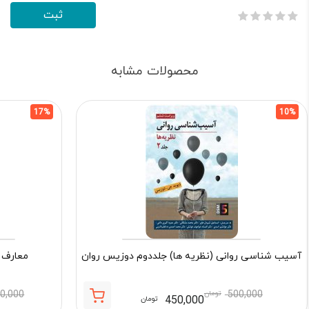
محصولات مشابه
17%
10%
آسیب شناسی روانی (نظریه ها) جلددوم دوزیس روان
معارف 
500,000
تومان
90,000
450,000
تومان