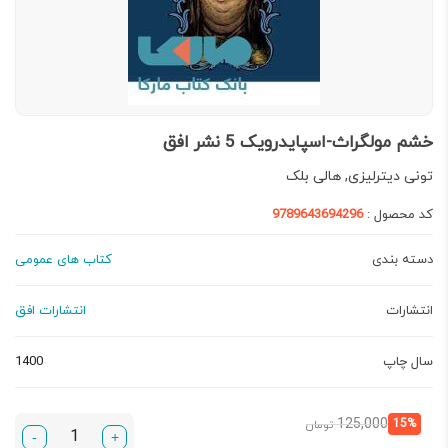
خشم مولگراث-اسپایدرویک 5 نشر افق
تونی دیتر‌لیزی, هالی بلک
کد محصول :
9789643694296
دسته بندی
کتاب های عمومی
انتشارات
انتشارات افق
سال چاپ
1400
قیمت
قیمت
125,000
15%
تومان
-
+
فعلی:
اصلی: