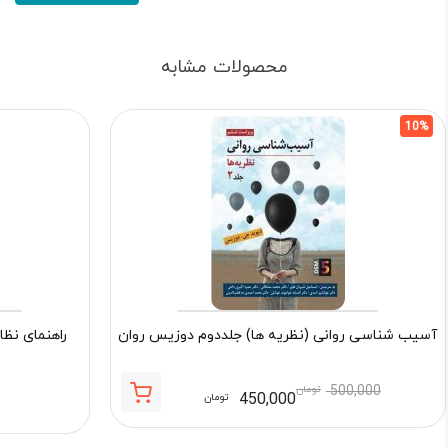
محصولات مشابه
10%
آسیب شناسی روانی (نظریه ها) جلددوم دوزیس روان
راهنمای نظا
500,000
تومان
450,000
تومان
قیمت
قیمت
فعلی:
اصلی: