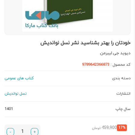
خودتان را بهتر بشناسید نشر نسل نواندیش
دیوید جی.لیبرمن
کد محصول :
9789642366873
دسته بندی
کتاب های عمومی
انتشارات
نسل نواندیش
سال چاپ
1401
قیمت
قیمت
459,900
17%
تومان
-
+
فعلی:
اصلی: