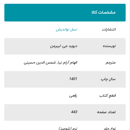
مشخصات کالا
انتشارات
نسل نواندیش
نویسنده
دیوید جی. لیبرمن
مترجم
الهام آرام نیا, شمس الدین حسینی
سال چاپ
1401
قطع کتاب
رقعی
تعداد صفحه
443
نوع جلد
نرم (شومیز)