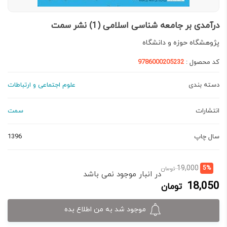
درآمدی بر جامعه شناسی اسلامی (1) نشر سمت
پژوهشگاه حوزه و دانشگاه
کد محصول :
9786000205232
دسته بندی
علوم اجتماعی و ارتباطات
انتشارات
سمت
سال چاپ
1396
قیمت
قیمت
19,000
5%
تومان
در انبار موجود نمی باشد
فعلی:
اصلی:
18,050
تومان
18,050 تومان.
19,000 تومان
بود.
موجود شد به من اطلاع بده