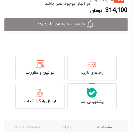
349,000
تومان
در انبار موجود نمی باشد
فعلی:
اصلی:
314,100
تومان
314,100 تومان.
349,000 تومان
بود.
موجود شد به من اطلاع بده
قوانین و مقررات
راهنمای خرید
ارسال رایگان کتاب
پشتیبانی بله
مشخصات
نظرات
محصولات مشابه