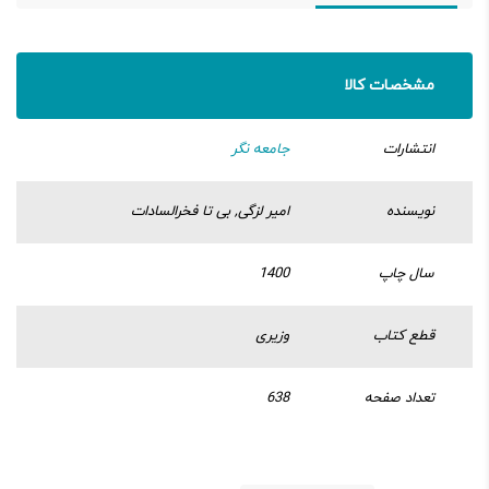
مشخصات کالا
انتشارات
جامعه نگر
نویسنده
امیر لزگی, بی تا فخرالسادات
سال چاپ
1400
قطع کتاب
وزیری
تعداد صفحه
638