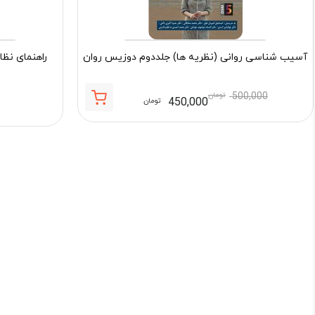
آسیب شناسی روانی (نظریه ها) جلددوم دوزیس روان
راهنمای نظا
500,000
تومان
450,000
تومان
قیمت
قیمت
فعلی:
اصلی:
450,000 تومان.
500,000 تومان
بود.