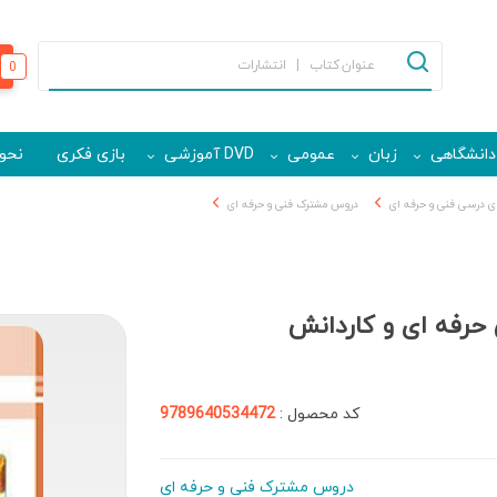
0
دانشگاهی
زبان
عمومی
DVD آموزشی
بازی فکری
نحوه
 درسی فنی و حرفه ای
دروس مشترک فنی و حرفه ای
کد محصول :
9789640534472
دروس مشترک فنی و حرفه ای