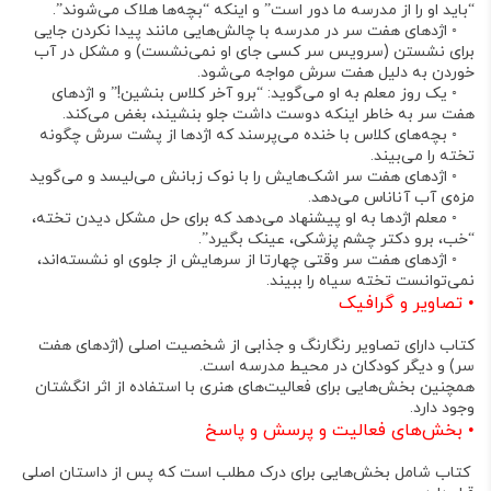
“باید او را از مدرسه ما دور است” و اینکه “بچه‌ها هلاک می‌شوند”.
◦
اژدهای هفت سر در مدرسه با چالش‌هایی مانند پیدا نکردن جایی
برای نشستن (سرویس سر کسی جای او نمی‌نشست) و مشکل در آب
خوردن به دلیل هفت سرش مواجه می‌شود.
◦
یک روز معلم به او می‌گوید: “برو آخر کلاس بنشین!” و اژدهای
هفت سر به خاطر اینکه دوست داشت جلو بنشیند، بغض می‌کند.
◦
بچه‌های کلاس با خنده می‌پرسند که اژدها از پشت سرش چگونه
تخته را می‌بیند.
◦
اژدهای هفت سر اشک‌هایش را با نوک زبانش می‌لیسد و می‌گوید
مزه‌ی آب آناناس می‌دهد.
◦
معلم اژدها به او پیشنهاد می‌دهد که برای حل مشکل دیدن تخته،
“خب، برو دکتر چشم پزشکی، عینک بگیرد”.
◦
اژدهای هفت سر وقتی چهارتا از سرهایش از جلوی او نشسته‌اند،
نمی‌توانست تخته سیاه را ببیند.
•
تصاویر و گرافیک
کتاب دارای تصاویر رنگارنگ و جذابی از شخصیت اصلی (اژدهای هفت
سر) و دیگر کودکان در محیط مدرسه است.
همچنین بخش‌هایی برای فعالیت‌های هنری با استفاده از اثر انگشتان
وجود دارد.
•
بخش‌های فعالیت و پرسش و پاسخ
کتاب شامل بخش‌هایی برای درک مطلب است که پس از داستان اصلی