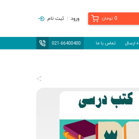
0
ورود
ثبت نام
تومان
 ارسال
تماس با ما
021-66400400