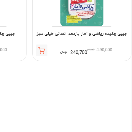
جیبی چکیده ریاضی و آمار یازدهم انسانی خیلی سبز
جیبی چکی
290,000
تومان
,000
240,700
تومان
قیمت
قیمت
فعلی:
اصلی:
240,700 تومان.
290,000 تومان
بود.