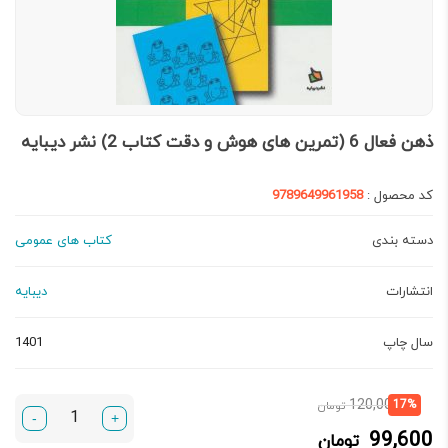
ذهن فعال 6 (تمرین های هوش و دقت کتاب 2) نشر دیبایه
کد محصول :
9789649961958
دسته بندی
کتاب های عمومی
انتشارات
دیبایه
سال چاپ
1401
قیمت
قیمت
120,000
17%
تومان
-
+
فعلی:
اصلی:
99,600
تومان
99,600 تومان.
120,000 تومان