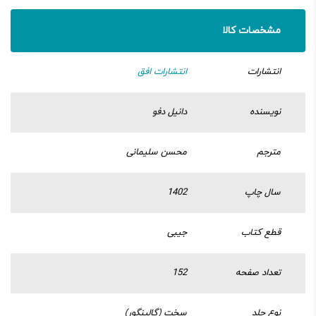
مشخصات کالا
انتشارات
انتشارات افق
نویسنده
دانیل دفو
مترجم
محسن سلیمانی
سال چاپ
1402
قطع کتاب
جیبی
تعداد صفحه
152
نوع جلد
سخت (گالینگور)