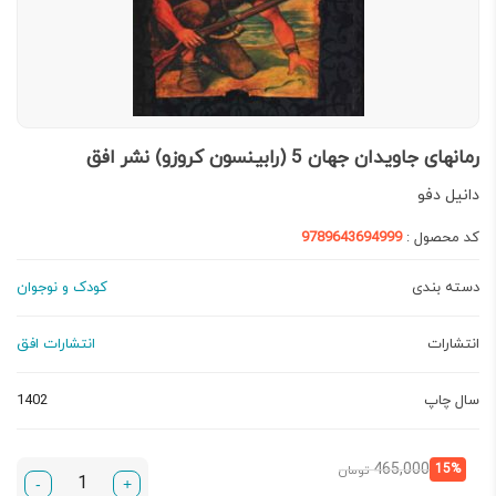
رمانهای جاویدان جهان 5 (رابینسون کروزو) نشر افق
دانیل دفو
کد محصول :
9789643694999
دسته بندی
کودک و نوجوان
انتشارات
انتشارات افق
سال چاپ
1402
قیمت
قیمت
465,000
15%
تومان
-
+
فعلی:
اصلی: