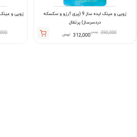
زویی و عینک ایده ساز 9 (پری آرزو و سکسکه
دردسرساز) پرتقال
390,000
تومان
,000
312,000
تومان
قیمت
قیمت
فعلی:
اصلی:
312,000 تومان.
390,000 تومان
بود.