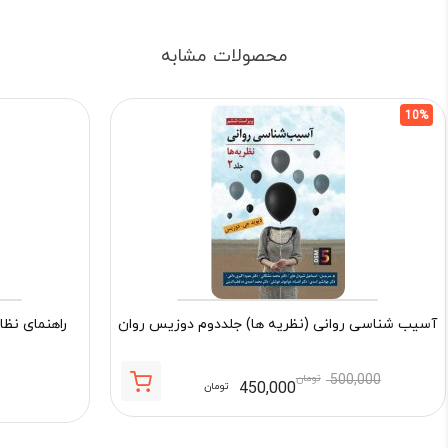
محصولات مشابه
10%
آسیب شناسی روانی (نظریه ها) جلددوم دوزیس روان
راهنمای نظا
500,000
تومان
450,000
تومان
قیمت
قیمت
فعلی:
اصلی: