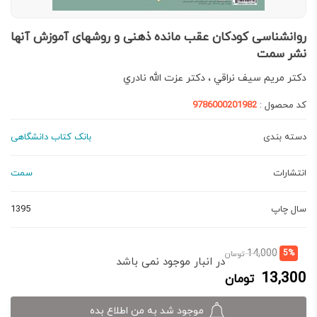
روانشناسی کودکان عقب مانده ذهنی و روشهای آموزش آنها
نشر سمت
دكتر مريم سيف نراقي ، دكتر عزت الله نادري
کد محصول :
9786000201982
دسته بندی
بانک کتاب دانشگاهی
انتشارات
سمت
سال چاپ
1395
قیمت
قیمت
14,000
5%
تومان
در انبار موجود نمی باشد
فعلی:
اصلی:
13,300
تومان
13,300 تومان.
14,000 تومان
بود.
موجود شد به من اطلاع بده