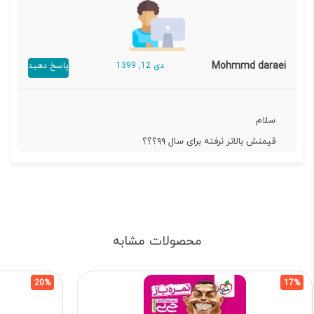
Mohmmd daraei
دی 12, 1399
پاسخ دهید
سلام
قیمتش بالاتر نرفته برای سال ۹۹؟؟؟
محصولات مشابه
20%
17%