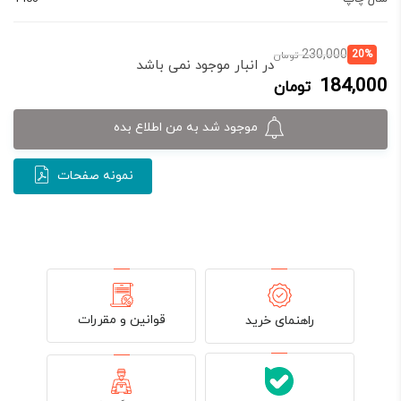
قیمت
قیمت
230,000
20%
تومان
در انبار موجود نمی باشد
فعلی:
اصلی:
184,000
تومان
184,000 تومان.
230,000 تومان
بود.
موجود شد به من اطلاع بده
نمونه صفحات
قوانین و مقررات
راهنمای خرید