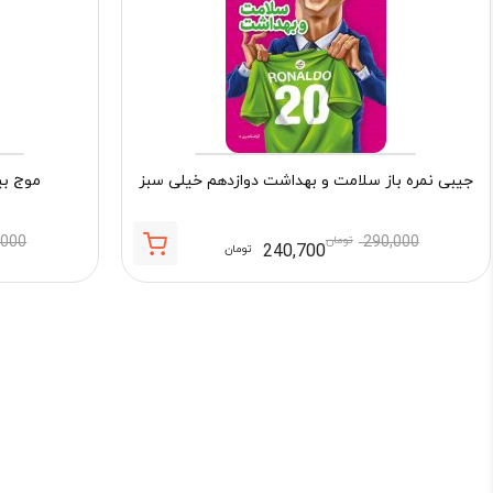
جیبی نمره باز سلامت و بهداشت دوازدهم خیلی سبز
موج بی
290,000
تومان
,000
240,700
تومان
قیمت
قیمت
فعلی:
اصلی:
240,700 تومان.
290,000 تومان
بود.