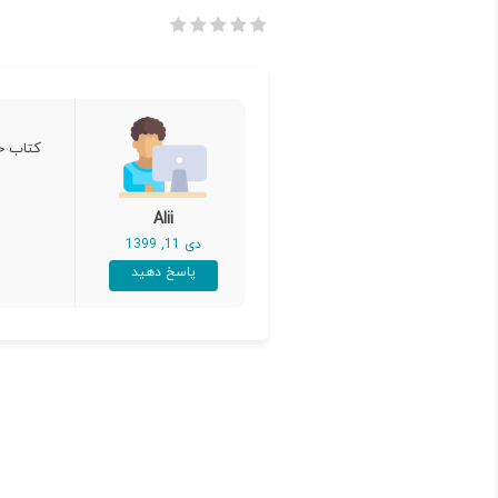
کتاب خ
Alii
دی 11, 1399
پاسخ دهید