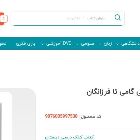
0
دانشگاهی
زبان
عمومی
DVD آموزشی
بازی فکری
نحوه
 گامی تا فرزانگان
کد محصول :
9876005997538
کتاب کمک درسی دبستان