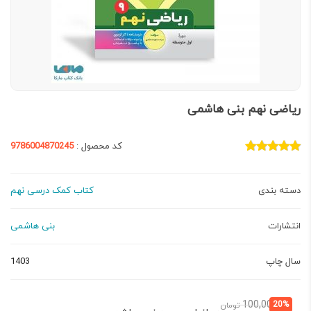
ریاضی نهم بنی هاشمی
کد محصول :
9786004870245
دسته بندی
کتاب کمک درسی نهم
انتشارات
بنی هاشمی
سال چاپ
1403
قیمت
قیمت
100,000
20%
تومان