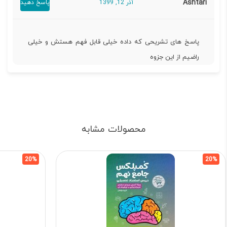
Ashtari
آذر 12, 1399
پاسخ دهید
پاسخ های تشریحی که داده خیلی قابل فهم هستش و خیلی
راضیم از این جزوه
محصولات مشابه
20%
20%