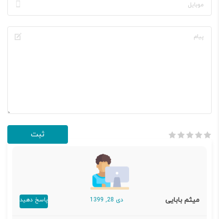
میثم بابایی
دی 28, 1399
پاسخ دهید