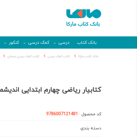
بانک کتاب
درسی
کمک درسی
کنکور
بانک کتاب مارکا
کتاب کمک درسی
کتاب کمک درسی دبستان
کتابیار ریاضی چهارم ابتدایی اندیشم
کد محصول :
9786007121481
دسته بندی