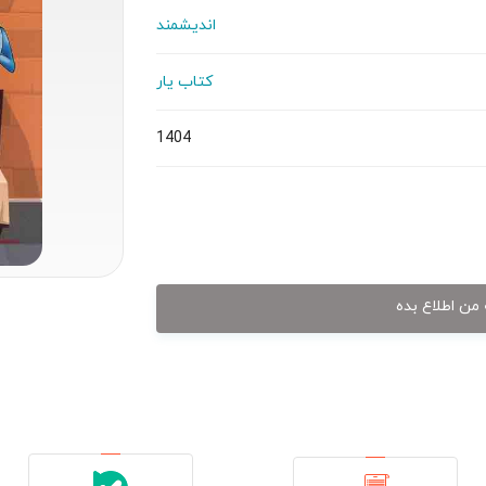
اندیشمند
کتاب یار
1404
من اطلاع بده