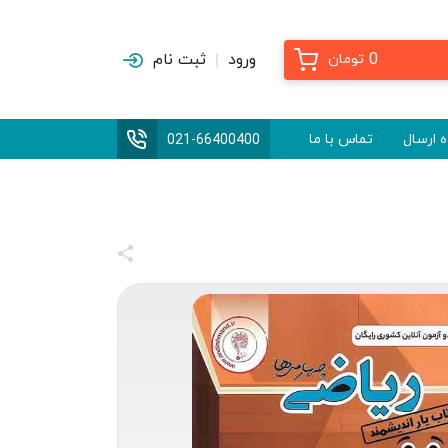
0
ورود
ثبت نام
تومان
 ارسال
تماس با ما
021-66400400