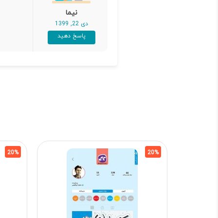
نیما
دی 22, 1399
پاسخ دهید
20%
20%