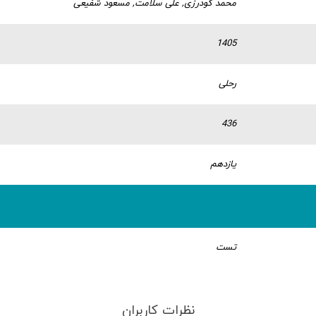
محمد گودرزی, علی سلامت, مسعود شفیعی
1405
رحلی
436
یازدهم
تست
نظرات کاربران