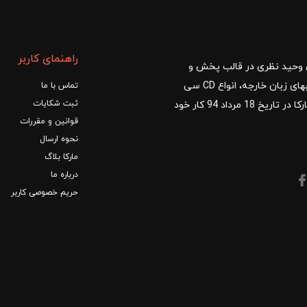
راهنمای کاربر
ا با مدیریت آقای وحید نظری در قالب پخش و
توزیع کتب درسی و کمک آموزشی، کتب دانشگاهی، کتابهای زبان خارجه، انواع CD سی
تماس با ما
ثبت شکایات
دی و DVD دی وی دی شروع کرد.فروشگاه آنلاین کتاب مارکا در تاریخ 18 مرداد 94 کار خود
قوانین و مقررات
نحوه ارسال
مارکا بلاگ
درباره ما
حریم خصوصی کاربر