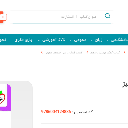
0
دانشگاهی
زبان
عمومی
DVD آموزشی
بازی فکری
نحوه
کتاب کمک درسی یازدهم
کتاب کمک درسی یازدهم تجربی
بز
کد محصول :
9786004124836