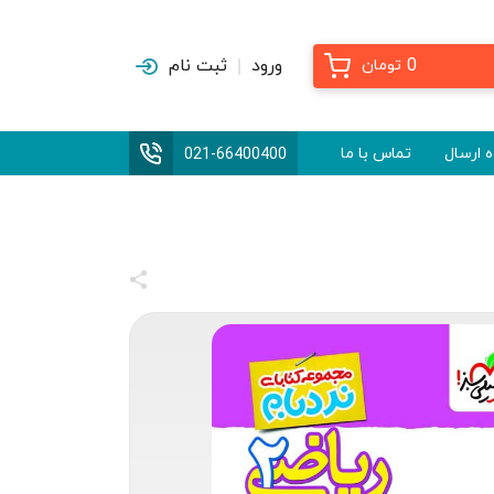
0
ورود
ثبت نام
تومان
 ارسال
تماس با ما
021-66400400