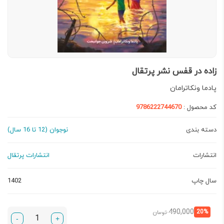
زاده در قفس نشر پرتقال
پادما ونکاترامان
کد محصول :
9786222744670
دسته بندی
نوجوان (12 تا 16 سال)
انتشارات
انتشارات پرتقال
سال چاپ
1402
قیمت
قیمت
490,000
20%
تومان
-
+
فعلی:
اصلی: