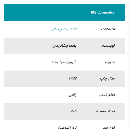
مشخصات کالا
انتشارات
انتشارات پرتقال
نویسنده
پادما ونکاترامان
مترجم
شروین جهانبخت
سال چاپ
1402
قطع کتاب
رقعی
تعداد صفحه
216
نوع جلد
نرم (شومیز)