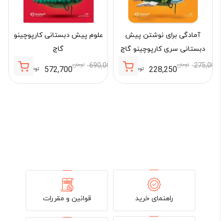
آمادگی برای نوشتن پیش
علوم پیش دبستانی کارپوچینو
دبستانی سری کارپوچینو گاج
گاج
275,000
تومان
690,000
تومان
572,700
228,250
تومان
تومان
قیمت
قیمت
قیمت
قیمت
فعلی:
اصلی:
فعلی:
اصلی:
228,250 تومان.
275,000 تومان
572,700 تومان.
690,000 تومان
000
بود.
بود.
قوانین و مقررات
راهنمای خرید