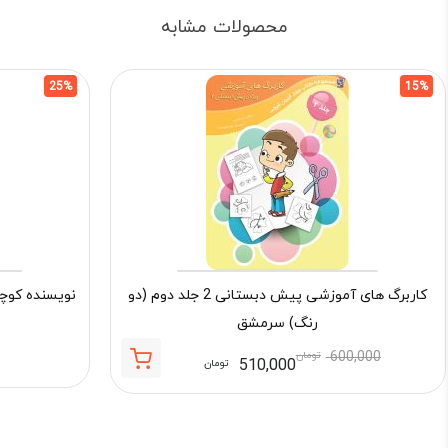
محصولات مشابه
25%
15%
کاربرگ های آموزشی پیش دبستانی 2 جلد دوم (دو
نویسنده کوچ
رنگ) سرمشق
600,000
تومان
510,000
تومان
قیمت
قیمت
فعلی:
اصلی:
510,000 تومان.
600,000 تومان