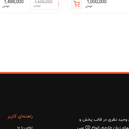
1,488,000
1,000,000
1,600,000
تومان
تومان
تومان
مان
راهنمای کاربر
ا با مدیریت آقای وحید نظری در قالب پخش و
توزیع کتب درسی و کمک آموزشی، کتب دانشگاهی، کتابهای زبان خارجه، انواع CD سی
تماس با ما