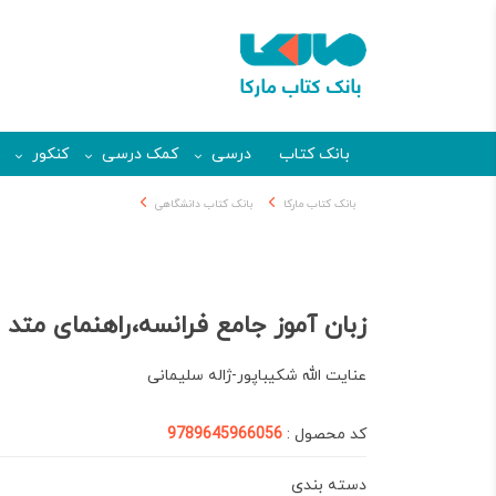
بانک کتاب
درسی
کمک درسی
کنکور
بانک کتاب مارکا
بانک کتاب دانشگاهی
زبان آموز جامع فرانسه،راهنمای متد 
عنایت الله شکیباپور-ژاله سلیمانی
کد محصول :
9789645966056
دسته بندی