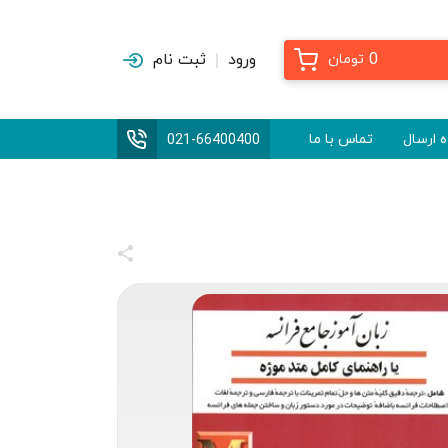
0
ورود
ثبت نام
تومان
 ارسال
تماس با ما
021-66400400