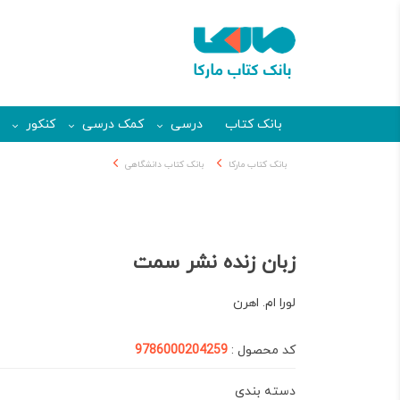
بانک کتاب
درسی
کمک درسی
کنکور
بانک کتاب مارکا
بانک کتاب دانشگاهی
زبان زنده نشر سمت
لورا ام. اهرن
کد محصول :
9786000204259
دسته بندی