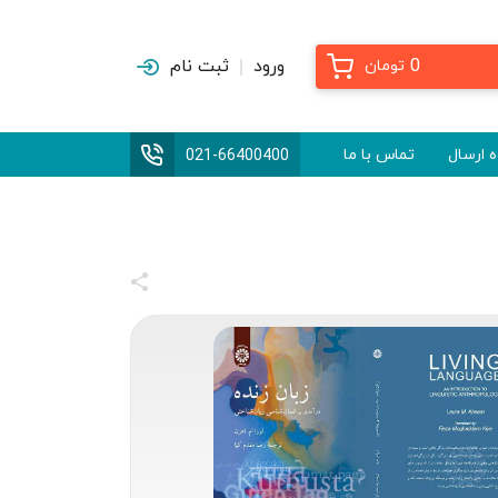
0
ورود
ثبت نام
تومان
 ارسال
تماس با ما
021-66400400