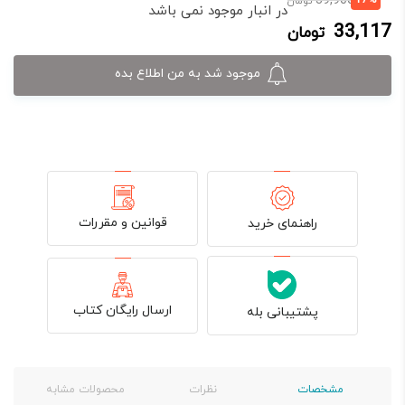
39,900
تومان
در انبار موجود نمی باشد
فعلی:
اصلی:
33,117
تومان
33,117 تومان.
39,900 تومان
بود.
موجود شد به من اطلاع بده
قوانین و مقررات
راهنمای خرید
ارسال رایگان کتاب
پشتیبانی بله
مشخصات
نظرات
محصولات مشابه