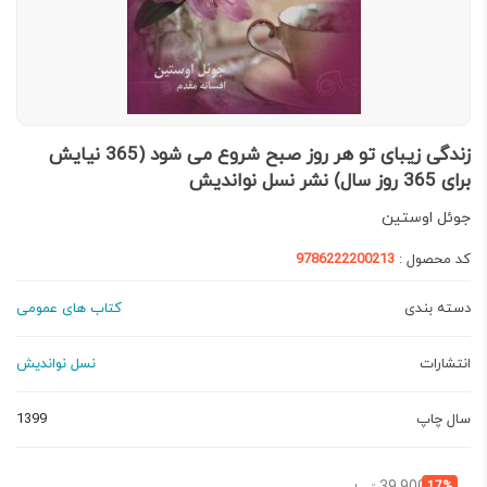
زندگی زیبای تو هر روز صبح شروع می شود (365 نیایش
برای 365 روز سال) نشر نسل نواندیش
جوئل اوستین
کد محصول :
9786222200213
دسته بندی
کتاب های عمومی
انتشارات
نسل نواندیش
سال چاپ
1399
قیمت
قیمت
17%