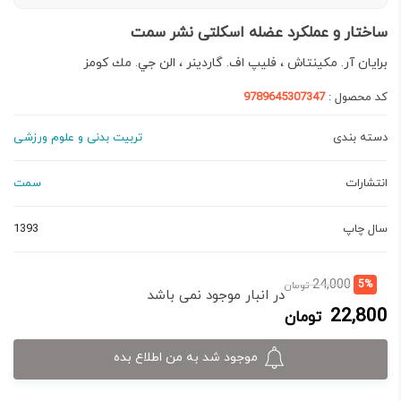
ساختار و عملکرد عضله اسکلتی نشر سمت
برايان آر. مكينتاش ، فليپ اف. گاردينر ، الن جي. مك كومز
کد محصول :
9789645307347
دسته بندی
تربیت بدنی و علوم ورزشی
انتشارات
سمت
سال چاپ
1393
قیمت
قیمت
24,000
5%
تومان
در انبار موجود نمی باشد
فعلی:
اصلی:
22,800
تومان
22,800 تومان.
24,000 تومان
بود.
موجود شد به من اطلاع بده