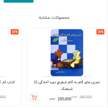
محصولات مشابه
25%
25%
تمرین های گام به گام شطرنج دوره آمادگی (۱)
شباهنگ
380,000
تومان
,000
285,000
تومان
قیمت
قیمت