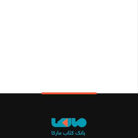
79,200 تومان.
99,000 تومان
بود.