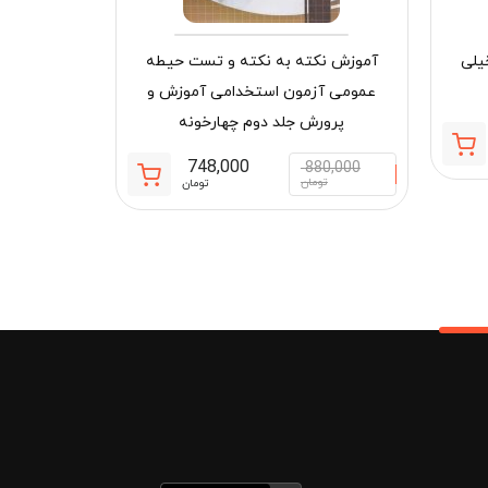
یلی
آموزش نکته به نکته و تست حیطه
عمومی آزمون استخدامی آموزش و
دنیای پپا 53 (لاک پشت وروجک) افق
پرورش جلد دوم چهارخونه
قیمت
قیمت
748,000
880,000
50,000
فعلی:
اصلی:
قیمت
قیمت
تومان
تومان
توم
904,700 تومان.
1,090,000 تومان
فعلی:
اصلی:
بود.
748,000 تومان.
880,000 تومان
بود.