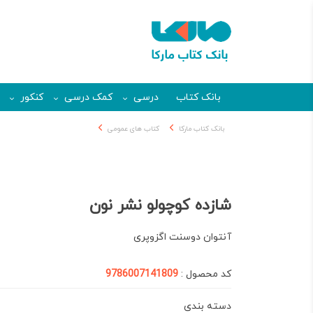
بانک کتاب
درسی
کمک درسی
کنکور
بانک کتاب مارکا
کتاب های عمومی
شازده کوچولو نشر نون
آنتوان دوسنت اگزوپری
کد محصول :
9786007141809
دسته بندی