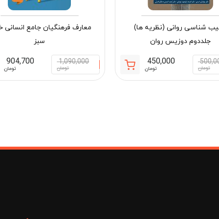
ب شناسی روانی (نظریه ها)
معارف فرهنگیان جامع انسانی خ
جلددوم دوزیس روان
سبز
904,700
450,000
1,090,000
500,0
قیمت
قیمت
تومان
تومان
تومان
تومان
فعلی:
اصلی:
مان
450,000 تومان.
500,000 تومان
بود.