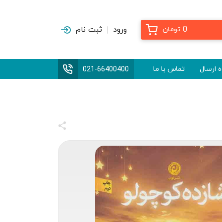
0
ورود
ثبت نام
تومان
 ارسال
تماس با ما
021-66400400