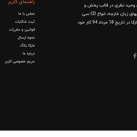
راهنمای کاربر
ا با مدیریت آقای وحید نظری در قالب پخش و
توزیع کتب درسی و کمک آموزشی، کتب دانشگاهی، کتابهای زبان خارجه، انواع CD سی
تماس با ما
ثبت شکایات
دی و DVD دی وی دی شروع کرد.فروشگاه آنلاین کتاب مارکا در تاریخ 18 مرداد 94 کار خود
قوانین و مقررات
نحوه ارسال
مارکا بلاگ
درباره ما
حریم خصوصی کاربر