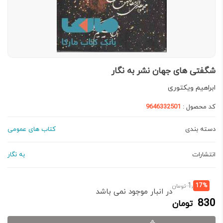
شگفتی های جهان نشر به نگار
ابراهیم ویکتوری
کد محصول :
9646332501
دسته بندی
کتاب های عمومی
انتشارات
به نگار
قیمت
قیمت
1,000
17%
تومان
در انبار موجود نمی باشد
فعلی:
اصلی:
830
تومان
830 تومان.
1,000 تومان
بود.