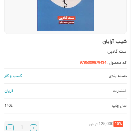
شیب آرایان
ست گادین
کد محصول :
9786009879434
دسته بندی
کسب و کار
انتشارات
آرایان
سال چاپ
1402
قیمت
قیمت
125,000
15%
تومان
-
+
فعلی:
اصلی: