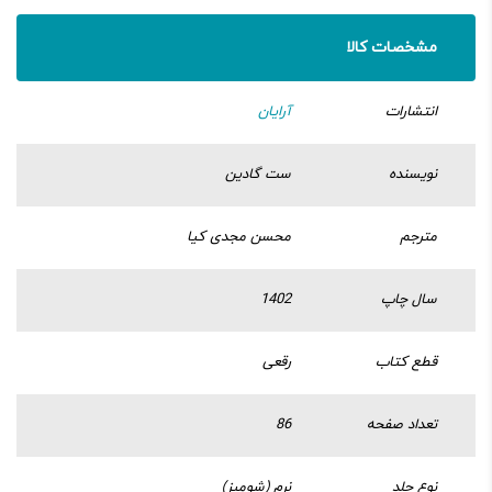
مشخصات کالا
انتشارات
آرایان
نویسنده
ست گادین
مترجم
محسن مجدی کیا
سال چاپ
1402
قطع کتاب
رقعی
تعداد صفحه
86
نوع جلد
نرم (شومیز)