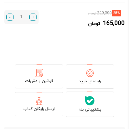
قیمت
قیمت
220,000
25%
تومان
-
+
فعلی:
اصلی:
165,000
تومان
165,000 تومان.
220,000 تومان
بود.
قوانین و مقررات
راهنمای خرید
ارسال رایگان کتاب
پشتیبانی بله