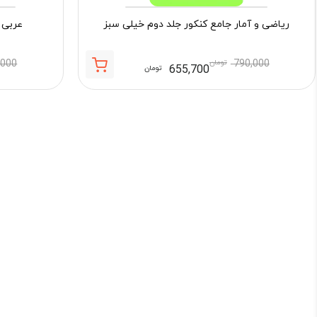
ریاضی و آمار جامع کنکور جلد دوم خیلی سبز
عربی 
790,000
تومان
,000
655,700
تومان
قیمت
قیمت
فعلی:
اصلی:
655,700 تومان.
790,000 تومان
بود.