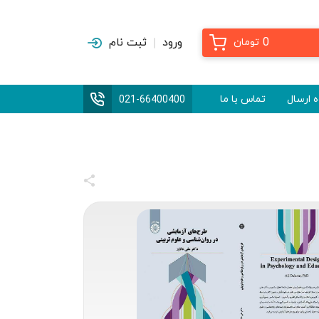
0
ورود
ثبت نام
تومان
 ارسال
تماس با ما
021-66400400