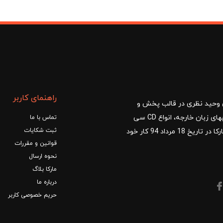
راهنمای کاربر
ا با مدیریت آقای وحید نظری در قالب پخش و
توزیع کتب درسی و کمک آموزشی، کتب دانشگاهی، کتابهای زبان خارجه، انواع CD سی
تماس با ما
ثبت شکایات
دی و DVD دی وی دی شروع کرد.فروشگاه آنلاین کتاب مارکا در تاریخ 18 مرداد 94 کار خود
قوانین و مقررات
نحوه ارسال
مارکا بلاگ
درباره ما
حریم خصوصی کاربر