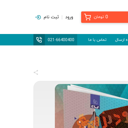
0
ورود
ثبت نام
تومان
 ارسال
تماس با ما
021-66400400