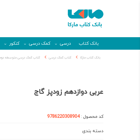
بانک کتاب
درسی
کمک درسی
کنکور
بانک کتاب مارکا
کتاب کمک درسی
کتاب کمک درسی متوسطه دوم
عربی دوازدهم زودپز گاج
کد محصول :
9786220308904
دسته بندی