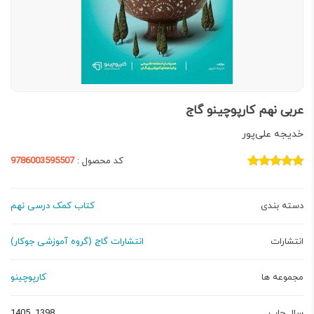
عربی نهم کارپوچینو گاج
خدیجه علی‌پور
کد محصول :
9786003595507
دسته بندی
کتاب کمک درسی نهم
انتشارات
انتشارات گاج (گروه آموزشی جوکار)
مجموعه ها
کارپوچینو
سال چاپ
1398, 1405