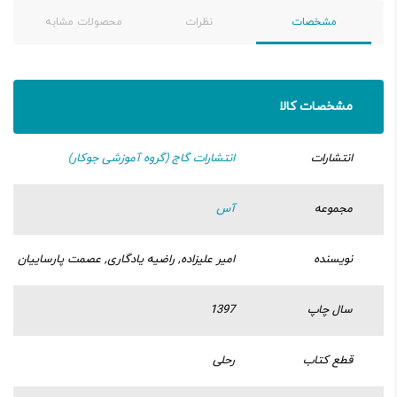
مشخصات
نظرات
محصولات مشابه
مشخصات کالا
انتشارات
انتشارات گاج (گروه آموزشی جوکار)
مجموعه
آس
نویسنده
امیر علیزاده, راضیه یادگاری, عصمت پارساییان
سال چاپ
1397
قطع کتاب
رحلی